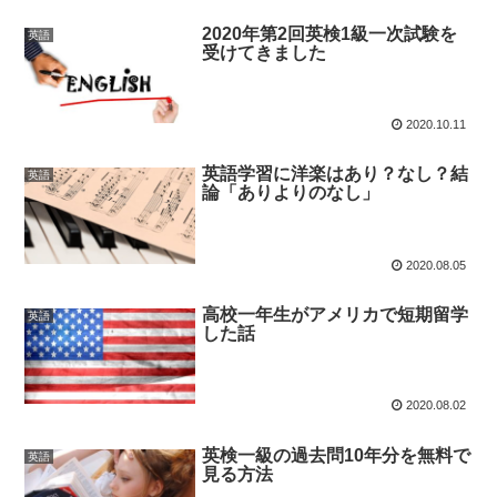
2020年第2回英検1級一次試験を
英語
受けてきました
2020.10.11
英語学習に洋楽はあり？なし？結
英語
論「ありよりのなし」
2020.08.05
高校一年生がアメリカで短期留学
英語
した話
2020.08.02
英検一級の過去問10年分を無料で
英語
見る方法