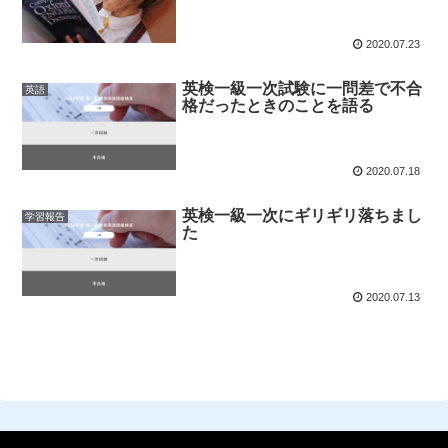
2020.07.23
英検一級一次試験に一問差で不合
英語
格だったときのことを語る
2020.07.18
英検一級一次にギリギリ落ちまし
学習報告
た
2020.07.13