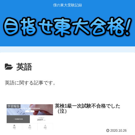
僕の東大受験記録
英語
英語に関する記事です。
英検1級一次試験不合格でした
学習報告
（泣）
2020.10.26