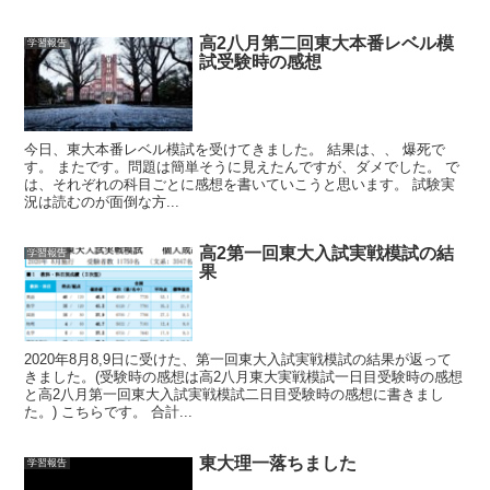
高2八月第二回東大本番レベル模
学習報告
試受験時の感想
今日、東大本番レベル模試を受けてきました。 結果は、、 爆死で
す。 またです。問題は簡単そうに見えたんですが、ダメでした。 で
は、それぞれの科目ごとに感想を書いていこうと思います。 試験実
況は読むのが面倒な方...
高2第一回東大入試実戦模試の結
学習報告
果
2020年8月8,9日に受けた、第一回東大入試実戦模試の結果が返って
きました。(受験時の感想は高2八月東大実戦模試一日目受験時の感想
と高2八月第一回東大入試実戦模試二日目受験時の感想に書きまし
た。) こちらです。 合計...
東大理一落ちました
学習報告