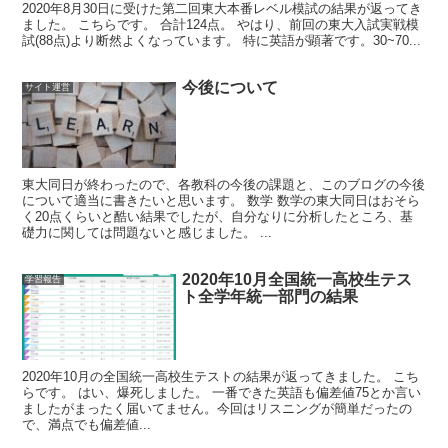
2020年8月30日に受けた第二回東大本番レベル模試の結果が返ってき
ました。 こちらです。 合計124点。 やはり、前回の東大入試実戦模
試(88点)より断然よくなっています。 特に英語が顕著です。30~70...
今後について
サイト運営
東大同日が終わったので、各教科の今後の課題と、このブログの今後
について適当に書きたいと思います。 数学 数学の東大同日はおそら
く20点くらいと酷い結果でしたが、自分なりに分析したところ、基
礎力に関しては問題ないと感じました。 ...
2020年10月全国統一高校生テス
学習報告
ト全学年統一部門の結果
2020年10月の全国統一高校生テストの結果が返ってきました。 こち
らです。 はい、爆死しました。 一番できた英語も偏差値75とか言い
ましたがまったく届いてません。今回はリスニングが簡単だったの
で、満点でも偏差値...