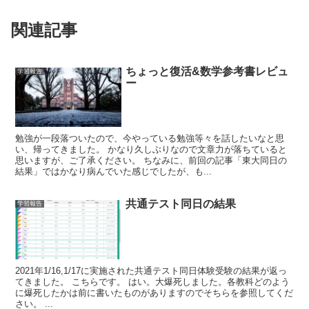
関連記事
ちょっと復活&数学参考書レビュ
学習報告
ー
勉強が一段落ついたので、今やっている勉強等々を話したいなと思
い、帰ってきました。 かなり久しぶりなので文章力が落ちていると
思いますが、ご了承ください。 ちなみに、前回の記事「東大同日の
結果」ではかなり病んでいた感じでしたが、も...
共通テスト同日の結果
学習報告
2021年1/16,1/17に実施された共通テスト同日体験受験の結果が返っ
てきました。 こちらです。 はい。大爆死しました。各教科どのよう
に爆死したかは前に書いたものがありますのでそちらを参照してくだ
さい。 ...