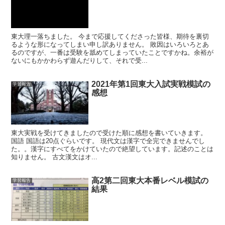
東大理一落ちました。 今まで応援してくださった皆様、期待を裏切
るような形になってしまい申し訳ありません。 敗因はいろいろとあ
るのですが、一番は受験を舐めてしまっていたことですかね。余裕が
ないにもかかわらず遊んだりして、それで受...
2021年第1回東大入試実戦模試の
学習報告
感想
東大実戦を受けてきましたので受けた順に感想を書いていきます。
国語 国語は20点ぐらいです。 現代文は漢字で全完できませんでし
た。。漢字にすべてをかけていたので絶望しています。記述のことは
知りません。 古文漢文はオ...
高2第二回東大本番レベル模試の
学習報告
結果