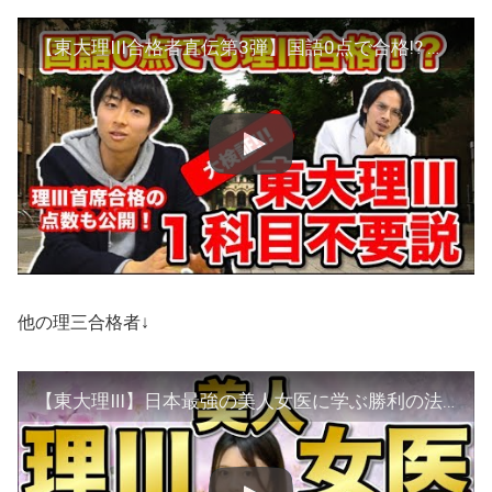
【東大理III合格者直伝第3弾】国語0点で合格!? 東京大学理科三類１科目不要説を大検証！
他の理三合格者↓
【東大理Ⅲ】日本最強の美人女医に学ぶ勝利の法則【桜蔭】