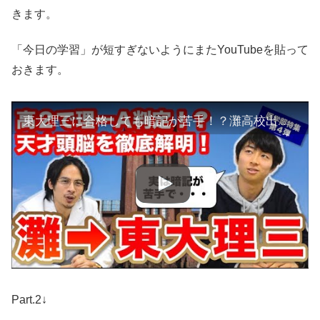
きます。
「今日の学習」が短すぎないようにまたYouTubeを貼って
おきます。
東大理三に合格しても暗記が苦手！？灘高校出身の天才登場！【東京大学理科三類の現役合格者にインタビュ−！Part.1】
Part.2↓