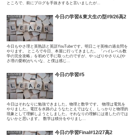
ところで、前にブログを手抜きすると言いましたが...
今日の学習&東大生の型#9/26高2
今日の学習
今日もやさ理と英熟語と英語YouTubeです。明日こそ英検の過去問を
やります。 ところで今日、本屋に行ってきました。 「ハイレベル数
学の完全攻略」を初めて手に取ったのですが、やっぱりやさりん(や
さ理の愛称)がいいな、と僕は感じ...
今日の学習#5
今日の学習
今日はそれなりに勉強できました。物理と数学です。 物理は電気を
やりました。電圧を水路のようなたとえではなく、しっかりと物理的
現象として理解しようとしました。それなりの理解には達したのでは
ないかと思います。 数学は積分をやりまし...
今日の学習Final#12/27高2
今日の学習