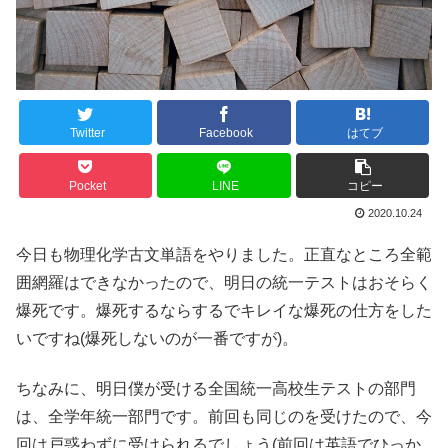
Twitter
Facebook
はてブ
Pocket
LINE
コピー
2020.10.24
今日も物理化学古文単語をやりました。正直なところ全範
囲網羅はできなかったので、明日の統一テストはおそらく
爆死です。爆死するならするでキレイな爆死の仕方をした
いですね(爆死しないのが一番ですが)。
ちなみに、明日僕が受ける全国統一高校生テストの部門
は、全学年統一部門です。前回も同じのを受けたので、今
回は戸惑わずに受けられるでしょう(前回は英語でひっか