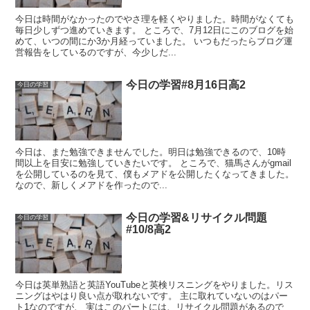
今日は時間がなかったのでやさ理を軽くやりました。時間がなくても
毎日少しずつ進めていきます。 ところで、7月12日にこのブログを始
めて、いつの間にか3か月経っていました。 いつもだったらブログ運
営報告をしているのですが、今少しだ...
今日の学習#8月16日高2
今日の学習
今日は、また勉強できませんでした。明日は勉強できるので、10時
間以上を目安に勉強していきたいです。 ところで、猫馬さんがgmail
を公開しているのを見て、僕もメアドを公開したくなってきました。
なので、新しくメアドを作ったので...
今日の学習&リサイクル問題
今日の学習
#10/8高2
今日は英単熟語と英語YouTubeと英検リスニングをやりました。リス
ニングはやはり良い点が取れないです。 主に取れていないのはパー
ト1なのですが、 実はこのパートには、リサイクル問題があるので