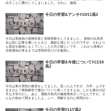
出すことに費やしてしまいました。それに、微積...
今日の学習&アンチ#10/11高2
今日の学習
今日は英検前の英検対策と英検受験をしてきました。 英検の出来具
合は別に記事を書いたとおり、微妙な感じだったのですが、それより
も英語を勉強しなくていいことの方が嬉しいです。 これから英検の
合格通知が来るまでは理系科目だけを勉強し...
今日の学習&今後について#11/16
今日の学習
高2
今日は東大実戦の復習をしてました。思ったんですが、力学、ムズす
ぎません？模範解答で微分バリバリ使ってますよね。しかも微分の記
号も大学のだし。あと、運動方程式の極座標表示ってなんですか。そ
んなの初めて聞きましたよ。ふー。理解するのに時間がか...
今日の学習#11/7高2
今日の学習